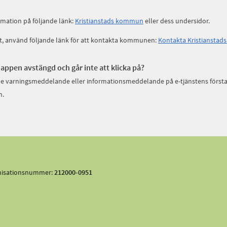
mation på följande länk:
Kristianstads kommun
eller dess undersidor.
et, använd följande länk för att kontakta kommunen:
Kontakta Kristiansta
knappen avstängd och går inte att klicka på?
nde varningsmeddelande eller informationsmeddelande på e-tjänstens första
n.
nisationsnummer:
212000-0951