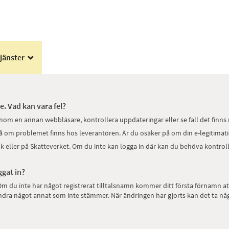
jänster
_
e. Vad kan vara fel?
nom en annan webbläsare, kontrollera uppdateringar eller se fall det finns 
 på om problemet finns hos leverantören. Är du osäker på om din e-legitimat
k eller på Skatteverket. Om du inte kan logga in där kan du behöva kontroll
ggat in?
 du inte har något registrerat tilltalsnamn kommer ditt första förnamn att
 ändra något annat som inte stämmer. När ändringen har gjorts kan det ta n