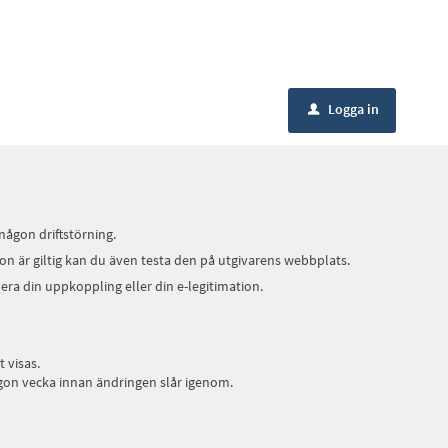
Logga in
u
någon driftstörning.
ion är giltig kan du även testa den på utgivarens webbplats.
era din uppkoppling eller din e-legitimation.
 visas.
ågon vecka innan ändringen slår igenom.