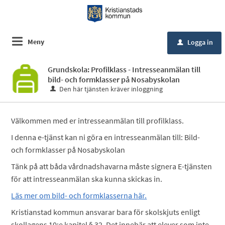
Meny
Logga in
u
Grundskola: Profilklass - Intresseanmälan till
bild- och formklasser på Nosabyskolan
Den här tjänsten kräver inloggning
Välkommen med er intresseanmälan till profilklass.
I denna e-tjänst kan ni göra en intresseanmälan till: Bild-
och formklasser på Nosabyskolan
Tänk på att båda vårdnadshavarna måste signera E-tjänsten
för att intresseanmälan ska kunna skickas in.
Läs mer om bild- och formklasserna här.
Kristianstad kommun ansvarar bara för skolskjuts enligt
skollagens 10:e kapitel § 32. Det innebär att elever som inte